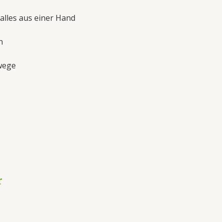
alles aus einer Hand
n
wege
r