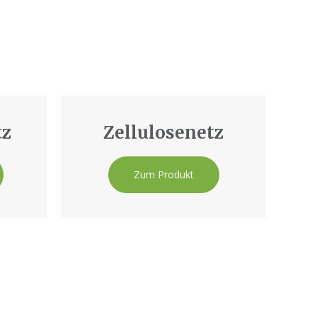
tz
Zellulosenetz
Zum Produkt