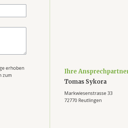
age erhoben
Ihre Ansprechpartne
en zum
Tomas Sykora
Markwiesenstrasse 33
72770 Reutlingen